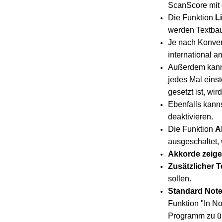
ScanScore mit
Die Funktion
L
werden Textbau
Je nach Konven
international a
Außerdem kanns
jedes Mal einst
gesetzt ist, wi
Ebenfalls kann
deaktivieren.
Die Funktion
A
ausgeschaltet,
Akkorde zeig
Zusätzlicher T
sollen.
Standard Note
Funktion "In N
Programm zu ü