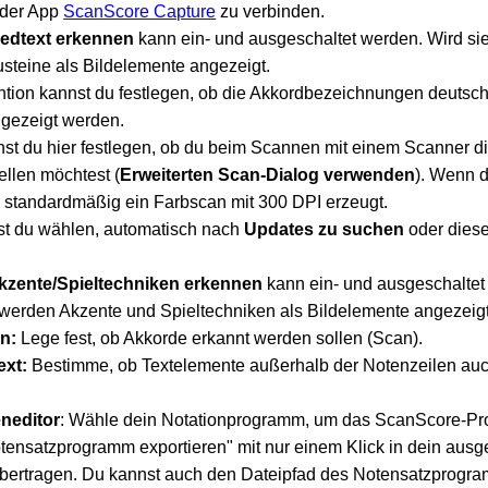
 der App
ScanScore Capture
zu verbinden.
iedtext erkennen
kann ein- und ausgeschaltet werden. Wird sie
steine als Bildelemente angezeigt.
tion kannst du festlegen, ob die Akkordbezeichnungen deutsch
ngezeigt werden.
t du hier festlegen, ob du beim Scannen mit einem Scanner d
ellen möchtest (
Erweiterten Scan-Dialog verwenden
). Wenn 
rd standardmäßig ein Farbscan mit 300 DPI erzeugt.
st du wählen, automatisch nach
Updates zu suchen
oder diese
kzente/Spieltechniken erkennen
kann ein- und ausgeschaltet
 werden Akzente und Spieltechniken als Bildelemente angezeigt
en:
Lege fest, ob Akkorde erkannt werden sollen (Scan).
ext:
Bestimme, ob Textelemente außerhalb der Notenzeilen au
neditor
: Wähle dein Notationprogramm, um das ScanScore-Pro
otensatzprogramm exportieren" mit nur einem Klick in dein aus
bertragen. Du kannst auch den Dateipfad des Notensatzprogr